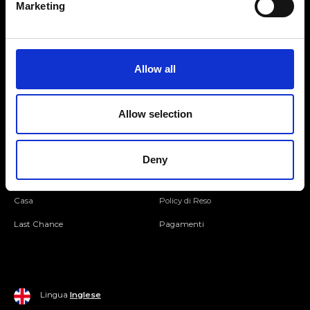
Marketing
Seguici
Allow all
Entra nella Community
Allow selection
Mondo Ripani
Donna
Mondo Ripani
Deny
Uomo
Spedizione e Consegna
Casa
Policy di Reso
Last Chance
Pagamenti
Lingua
Inglese