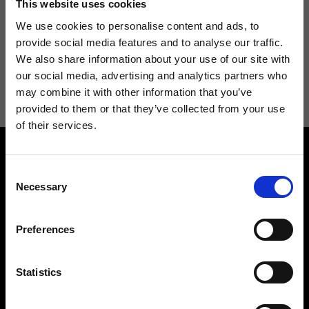
This website uses cookies
We use cookies to personalise content and ads, to
provide social media features and to analyse our traffic.
We also share information about your use of our site with
Acconsento a ricevere novità e promo da Ripani. Per maggiori
our social media, advertising and analytics partners who
informazioni consulta la
Privacy Policy
.
may combine it with other information that you’ve
provided to them or that they’ve collected from your use
of their services.
Consent
Necessary
Selection
Preferences
Contattaci
Cerca un negozio
Rispondiamo a tutte le tue
Trova il tuo negozio Ripani
richieste
Statistics