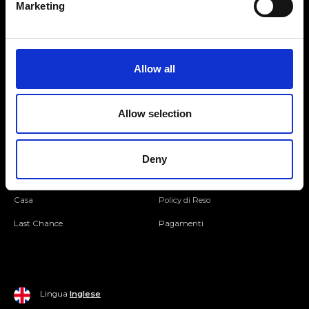
Marketing
Seguici
Allow all
Entra nella Community
Allow selection
Mondo Ripani
Donna
Mondo Ripani
Deny
Uomo
Spedizione e Consegna
Casa
Policy di Reso
Last Chance
Pagamenti
Lingua
Inglese