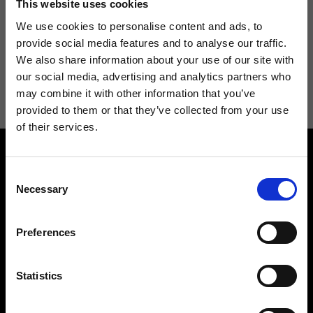
This website uses cookies
We use cookies to personalise content and ads, to
provide social media features and to analyse our traffic.
We also share information about your use of our site with
Acconsento a ricevere novità e promo da Ripani. Per maggiori
our social media, advertising and analytics partners who
informazioni consulta la
Privacy Policy
.
may combine it with other information that you’ve
provided to them or that they’ve collected from your use
of their services.
Consent
Necessary
Selection
Preferences
Contattaci
Cerca un negozio
Rispondiamo a tutte le tue
Trova il tuo negozio Ripani
richieste
Statistics