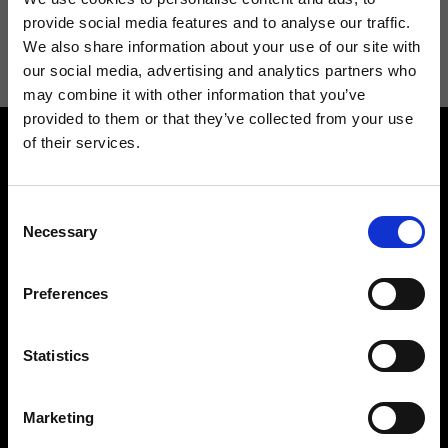
Acconsento a ricevere novità e promo da Ripani. Per maggiori
provide social media features and to analyse our traffic.
informazioni consulta la
Privacy Policy
.
We also share information about your use of our site with
our social media, advertising and analytics partners who
may combine it with other information that you’ve
provided to them or that they’ve collected from your use
of their services.
Consent
Necessary
Selection
Contattaci
Cerca un negozio
Preferences
Rispondiamo a tutte le tue
Trova il tuo negozio Ripani
richieste
Statistics
Marketing