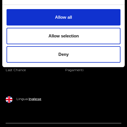
Seguici
Entra nella Community
Allow all
Mondo Ripani
Allow selection
Donna
Mondo Ripani
Uomo
Spedizione e Consegna
Deny
Casa
Policy di Reso
Last Chance
Pagamenti
Lingua
Inglese