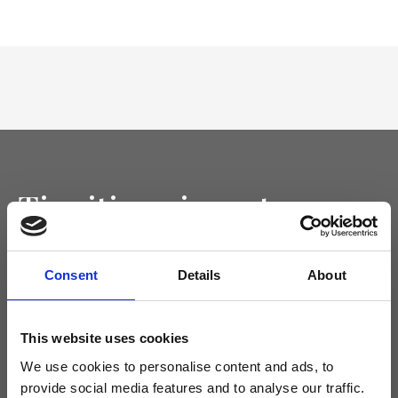
Tieniti aggiornato
Non perdere le novità di Ripani, iscriviti alla newsletter!
Consent
Details
About
This website uses cookies
Acconsento a ricevere novità e promo da Ripani. Per maggiori
informazioni consulta la
Privacy Policy
.
We use cookies to personalise content and ads, to
provide social media features and to analyse our traffic.