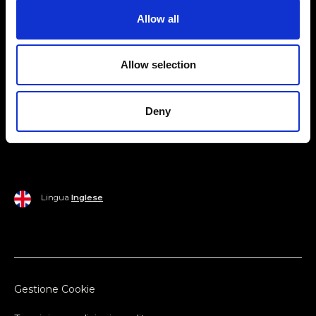
Allow all
Mondo Ripani
Donna
Mondo Ripani
Allow selection
Uomo
Spedizione e Consegna
Casa
Policy di Reso
Deny
Last Chance
Pagamenti
Lingua
Inglese
Gestione Cookie