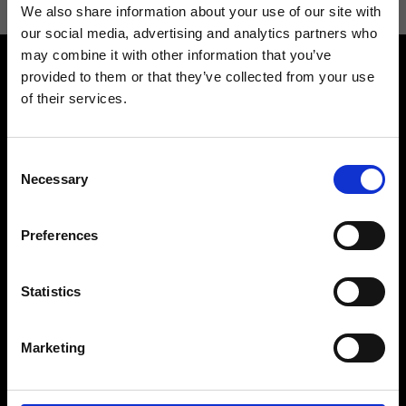
We also share information about your use of our site with
our social media, advertising and analytics partners who
may combine it with other information that you’ve
provided to them or that they’ve collected from your use
of their services.
Consent
Contattaci
Cerca un negozio
Necessary
Selection
Rispondiamo a tutte le tue
Trova il tuo negozio Ripani
richieste
Preferences
Statistics
Seguici
Marketing
Entra nella Community