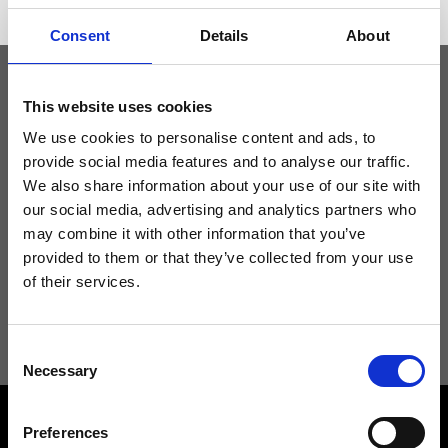
Consent
Details
About
This website uses cookies
Tieniti aggiornato
We use cookies to personalise content and ads, to
provide social media features and to analyse our traffic.
Non perdere le novità di Ripani, iscriviti alla newsletter!
We also share information about your use of our site with
our social media, advertising and analytics partners who
may combine it with other information that you’ve
provided to them or that they’ve collected from your use
of their services.
Acconsento a ricevere novità e promo da Ripani. Per maggiori
informazioni consulta la
Privacy Policy
.
Consent
Necessary
Selection
Preferences