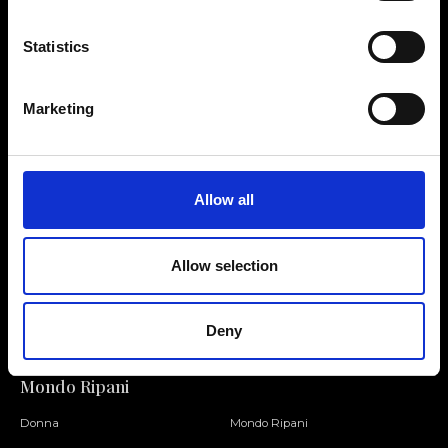
Statistics
Contattaci
Cerca un negozio
Marketing
Rispondiamo a tutte le tue
Trova il tuo negozio Ripani
richieste
Allow all
Allow selection
Seguici
Entra nella Community
Deny
Mondo Ripani
Donna
Mondo Ripani