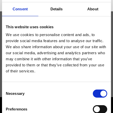
Consent
Details
About
This website uses cookies
Tieniti aggiornato
We use cookies to personalise content and ads, to
provide social media features and to analyse our traffic.
Non perdere le novità di Ripani, iscriviti alla newsletter!
We also share information about your use of our site with
our social media, advertising and analytics partners who
may combine it with other information that you’ve
provided to them or that they’ve collected from your use
of their services.
Acconsento a ricevere novità e promo da Ripani. Per maggiori
informazioni consulta la
Privacy Policy
.
Consent
Necessary
Selection
Preferences