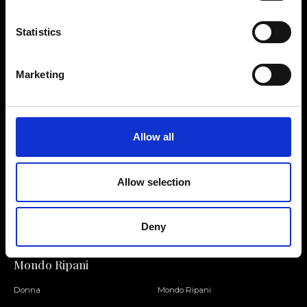
Statistics
Contattaci
Cerca un negozio
Marketing
Rispondiamo a tutte le tue
Trova il tuo negozio Ripani
richieste
Allow all
Allow selection
Seguici
Entra nella Community
Deny
Mondo Ripani
Donna
Mondo Ripani