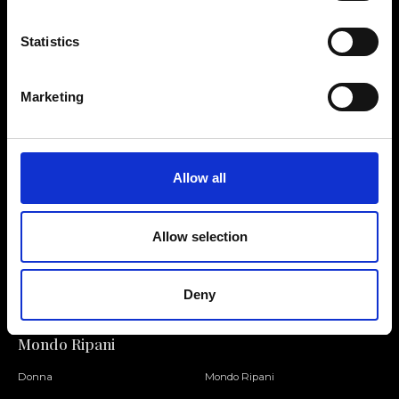
Statistics
Contattaci
Cerca un negozio
Marketing
Rispondiamo a tutte le tue
Trova il tuo negozio Ripani
richieste
Allow all
Allow selection
Seguici
Entra nella Community
Deny
Mondo Ripani
Donna
Mondo Ripani