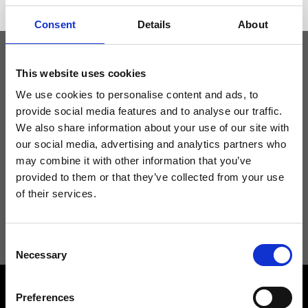
Consent
Details
About
This website uses cookies
Tieniti aggiornato
We use cookies to personalise content and ads, to
provide social media features and to analyse our traffic.
Non perdere le novità di Ripani, iscriviti alla newsletter!
We also share information about your use of our site with
our social media, advertising and analytics partners who
may combine it with other information that you’ve
provided to them or that they’ve collected from your use
of their services.
Acconsento a ricevere novità e promo da Ripani. Per maggiori
informazioni consulta la
Privacy Policy
.
Consent
Necessary
Selection
Preferences