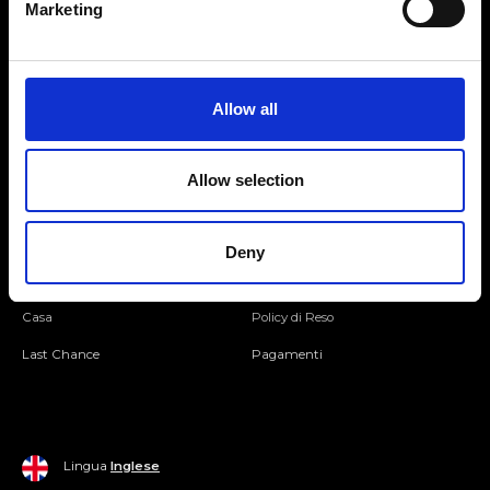
Marketing
Seguici
Allow all
Entra nella Community
Allow selection
Mondo Ripani
Donna
Mondo Ripani
Deny
Uomo
Spedizione e Consegna
Casa
Policy di Reso
Last Chance
Pagamenti
Lingua
Inglese