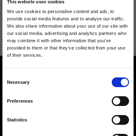
This website uses cookies
We use cookies to personalise content and ads, to
provide social media features and to analyse our traffic.
We also share information about your use of our site with
Acconsento a ricevere novità e promo da Ripani. Per maggiori
our social media, advertising and analytics partners who
informazioni consulta la
Privacy Policy
.
may combine it with other information that you’ve
provided to them or that they’ve collected from your use
of their services.
Consent
Necessary
Selection
Preferences
Contattaci
Cerca un negozio
Rispondiamo a tutte le tue
Trova il tuo negozio Ripani
richieste
Statistics