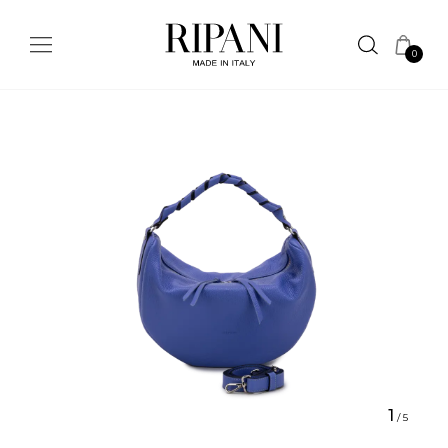
0
1
/
5