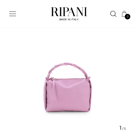
0
1
/
5