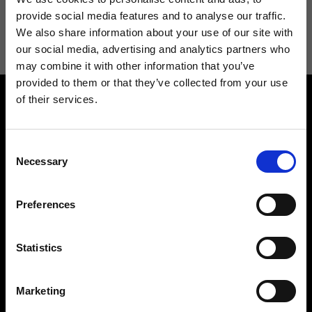
Acconsento a ricevere novità e promo da Ripani. Per maggiori
provide social media features and to analyse our traffic.
informazioni consulta la
Privacy Policy
.
We also share information about your use of our site with
our social media, advertising and analytics partners who
may combine it with other information that you’ve
provided to them or that they’ve collected from your use
of their services.
Consent
Necessary
Selection
Contattaci
Cerca un negozio
Preferences
Rispondiamo a tutte le tue
Trova il tuo negozio Ripani
richieste
Statistics
Marketing