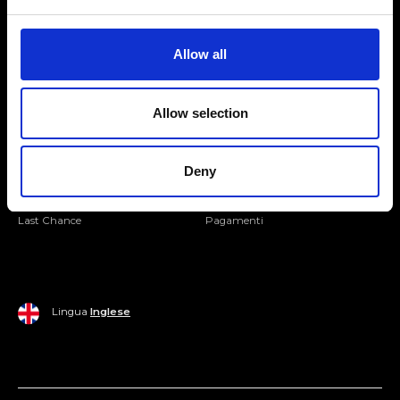
Seguici
Entra nella Community
Allow all
Mondo Ripani
Allow selection
Donna
Mondo Ripani
Uomo
Spedizione e Consegna
Deny
Casa
Policy di Reso
Last Chance
Pagamenti
Lingua
Inglese