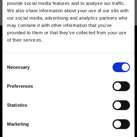
informazioni consulta la
Privacy Policy
.
provide social media features and to analyse our traffic.
We also share information about your use of our site with
our social media, advertising and analytics partners who
may combine it with other information that you’ve
provided to them or that they’ve collected from your use
of their services.
Consent
Necessary
Selection
Contattaci
Cerca un negozio
Rispondiamo a tutte le tue
Trova il tuo negozio Ripani
Preferences
richieste
Statistics
Marketing
Seguici