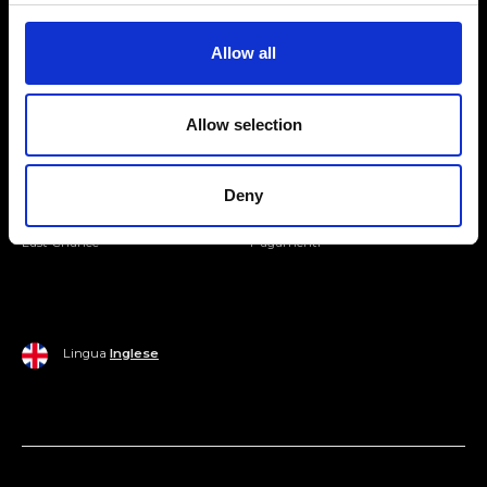
Entra nella Community
Allow all
Mondo Ripani
Allow selection
Donna
Mondo Ripani
Uomo
Spedizione e Consegna
Deny
Casa
Policy di Reso
Last Chance
Pagamenti
Lingua
Inglese