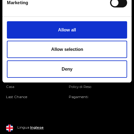
Marketing
Seguici
Allow all
Entra nella Community
Allow selection
Mondo Ripani
Donna
Mondo Ripani
Deny
Uomo
Spedizione e Consegna
Casa
Policy di Reso
Last Chance
Pagamenti
Lingua
Inglese