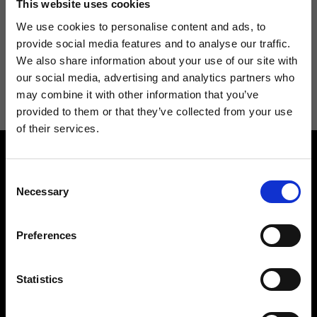
This website uses cookies
We use cookies to personalise content and ads, to
provide social media features and to analyse our traffic.
We also share information about your use of our site with
Acconsento a ricevere novità e promo da Ripani. Per maggiori
our social media, advertising and analytics partners who
informazioni consulta la
Privacy Policy
.
may combine it with other information that you’ve
provided to them or that they’ve collected from your use
of their services.
Consent
Necessary
Selection
Preferences
Contattaci
Cerca un negozio
Rispondiamo a tutte le tue
Trova il tuo negozio Ripani
richieste
Statistics