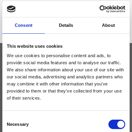
Dimensione
28 x 19 x 13cm (l x a x p)
Consent
Details
About
This website uses cookies
We use cookies to personalise content and ads, to
provide social media features and to analyse our traffic.
Tieniti aggiornato
We also share information about your use of our site with
our social media, advertising and analytics partners who
Non perdere le novità di Ripani, iscriviti alla newsletter!
may combine it with other information that you’ve
provided to them or that they’ve collected from your use
of their services.
Acconsento a ricevere novità e promo da Ripani. Per maggiori
Consent
informazioni consulta la
Privacy Policy
.
Necessary
Selection