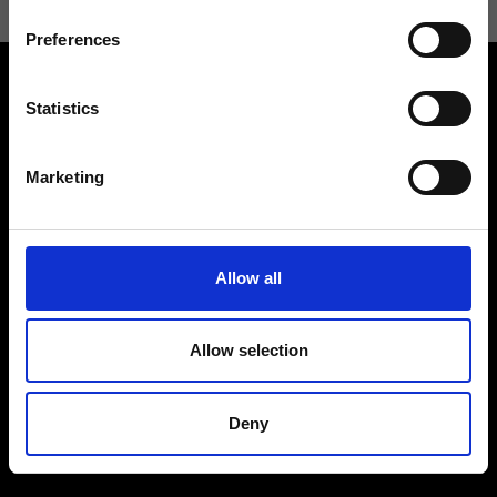
Preferences
Statistics
Marketing
Contattaci
Cerca un negozio
Rispondiamo a tutte le tue
Trova il tuo negozio Ripani
richieste
Allow all
Allow selection
Seguici
Deny
Entra nella Community