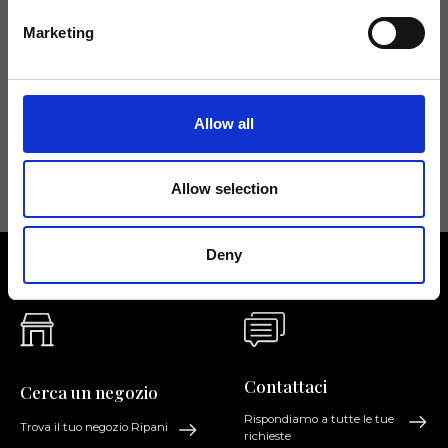
Non perdere le novità di Ripani, iscriviti alla newsletter!
Marketing
Allow all
Acconsento a ricevere novità e promo da Ripani. Per maggiori
informazioni consulta la
Privacy Policy
.
Allow selection
Deny
Contattaci
Cerca un negozio
Rispondiamo a tutte le tue
Trova il tuo negozio Ripani
richieste