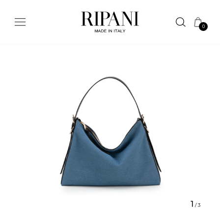
0
1
/
3