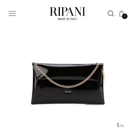
0
1
/
4