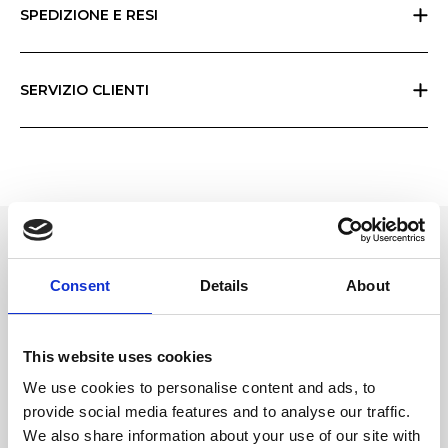
registrando il prodotto in negozio o sulla nostra App.
SPEDIZIONE E RESI
Resi gratuiti entro 30 giorni in tutto il mondo. Le spese di spedizione
variano in funzione dell'area geografica e dell'importo totale; controlla
il carrello per verificare le eventuali spese. Eventuali dazi doganali sono
SERVIZIO CLIENTI
a carico del cliente e non possono essere calcolati da Ripani.
Tutti i prodotti Ripani sono realizzati a mano in Italia e richiedono
elevate competenze artigiane. Ogni prodotto riporta un’etichetta che
reca le istruzioni di manutenzione, che puoi trovare anche nella sezione
Ripani World del sito. Si prega di leggerle e seguirle con attenzione. In
caso di dubbi, la invitiamo a contattare il servizio clienti dal modulo
Contatti del sito o effettuando una richiesta di assistenza prodotto dal
tuo account Ripani.
Dettaglio
Consent
Details
About
- Tracollina in catena metallica
This website uses cookies
Materiale
We use cookies to personalise content and ads, to
Vera pelle effetto vernice
provide social media features and to analyse our traffic.
We also share information about your use of our site with