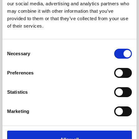
Dimensione
our social media, advertising and analytics partners who
may combine it with other information that you’ve
cm (l x a x p)30.5 x 18 x 2
provided to them or that they’ve collected from your use
of their services.
Consent
Necessary
Selection
Preferences
Statistics
Marketing