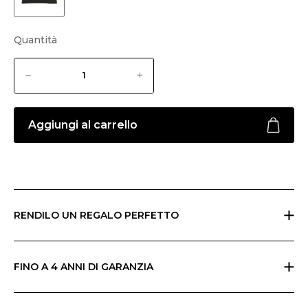
Quantità
Aggiungi al carrello
RENDILO UN REGALO PERFETTO
Se stai facendo un regalo, indicalo al checkout e invieremo tutto nella
confezione regalo Ripani con un biglietto che potrai personalizzare.
FINO A 4 ANNI DI GARANZIA
Ripani offre la garanzia base di due anni sui suoi prodotti. Puoi
estendere gratuitamente la garanzia a 4 anni semplicemente