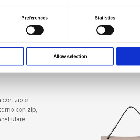
Preferences
Statistics
Allow selection
 con zip e
nterno con zip,
acellulare