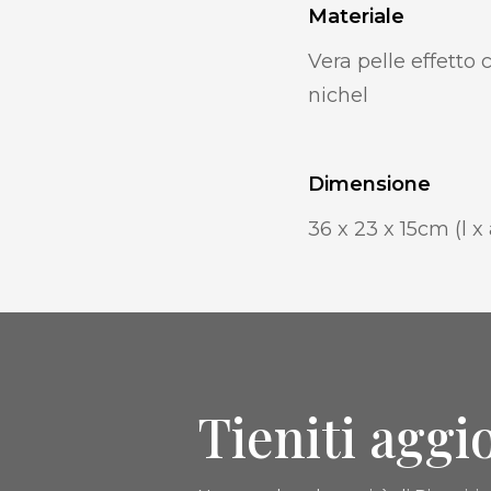
Materiale
Vera pelle effetto 
nichel
Dimensione
36 x 23 x 15cm (l x 
Tieniti aggi