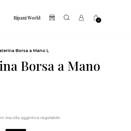
Ripani World
0
aterina Borsa a Mano L
ina Borsa a Mano
 tracolla aggintiva regolabile