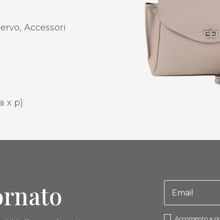
cervo, Accessori
a x p)
ornato
Acconsento a ri