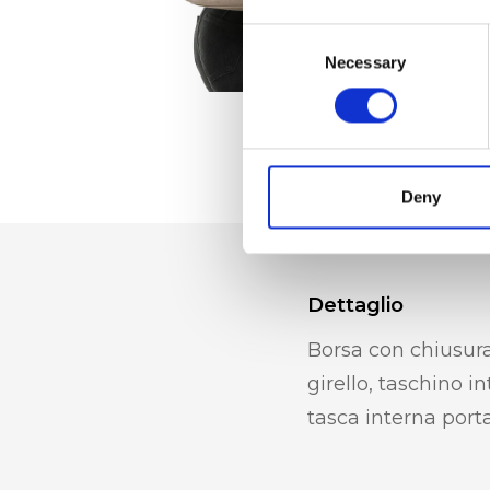
Consent
Necessary
Selection
Deny
Dettaglio
Borsa con chiusura
girello, taschino i
tasca interna port