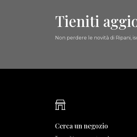
Tieniti aggi
Non perdere le novità di Ripani, isc
Cerca un negozio