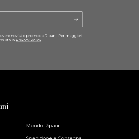
cevere novità e promo da Ripani. Per maggiori
nsulta la
Privacy Policy
.
ani
Mondo Ripani
Spedizione e Consegna