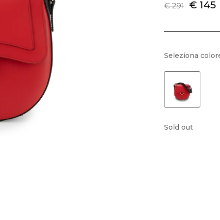
€ 145
€ 291
Seleziona color
Sold out