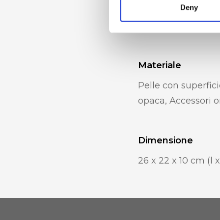
Deny
catena, Tracolla a
segreta con zip
Materiale
Pelle con superficie
opaca, Accessori o
Dimensione
26 x 22 x 10 cm (l x