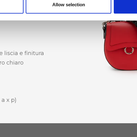
Allow selection
ggiuntiva, Tasca
 liscia e finitura
ro chiaro
 a x p)