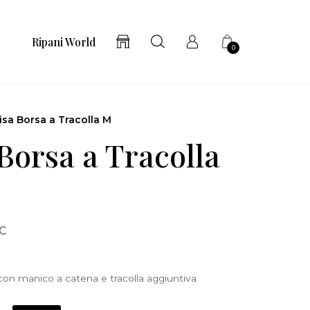
Ripani World
0
lisa Borsa a Tracolla M
 Borsa a Tracolla
 C
 con manico a catena e tracolla aggiuntiva