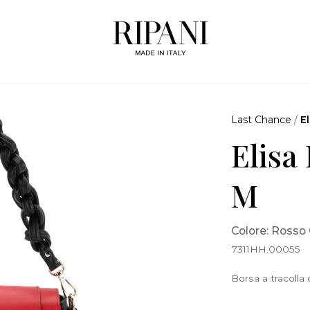
Last Chance
/
E
Elisa
M
Colore: Rosso
7311HH.00055
Borsa a tracolla