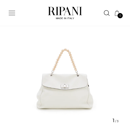
0
1
/
3