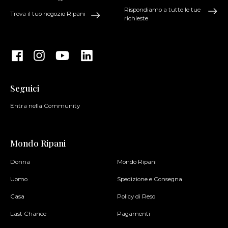
Rispondiamo a tutte le tue
Trova il tuo negozio Ripani
richieste
Seguici
Entra nella Community
Mondo Ripani
Donna
Mondo Ripani
Uomo
Spedizione e Consegna
Casa
Policy di Reso
Last Chance
Pagamenti