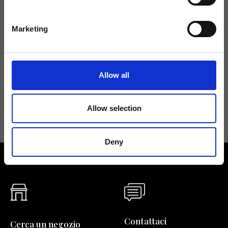
Tieniti aggiornato
Marketing
Non perdere le novità di Ripani, iscriviti alla newsletter!
Allow all
Acconsento a ricevere novità e promo da Ripani. Per maggiori
informazioni consulta la
Privacy Policy
.
Allow selection
Deny
Contattaci
Cerca un negozio