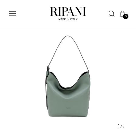
0
1
/
4