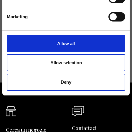
Tieniti aggiornato
Marketing
Non perdere le novità di Ripani, iscriviti alla newsletter!
Allow all
Acconsento a ricevere novità e promo da Ripani. Per maggiori
informazioni consulta la
Privacy Policy
.
Allow selection
Deny
Contattaci
Cerca un negozio