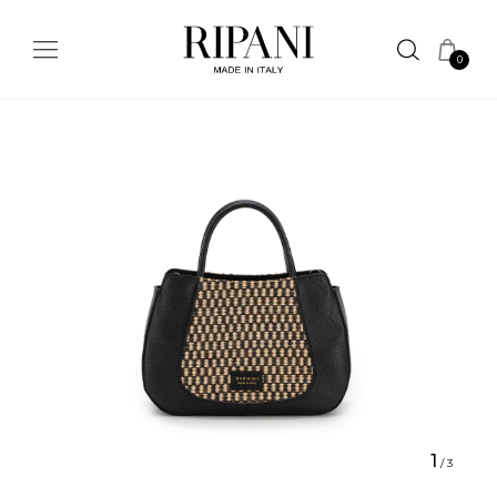
0
1
/
3