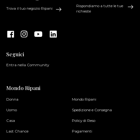
Rispondiamo a tutte le tue
Trova il tuo negozio Ripani
richieste
Seguici
Entra nella Community
Mondo Ripani
Donna
Mondo Ripani
Uomo
Spedizione e Consegna
Casa
Policy di Reso
Last Chance
Pagamenti