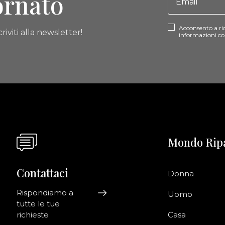
ornato
Acconsento a ri
riviti alla newsletter!
informazioni co
Mondo Rip
Contattaci
Donna
Rispondiamo a
Uomo
tutte le tue
richieste
Casa