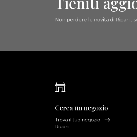
Tieniti aggi
Non perdere le novità di Ripani, isc
Cerca un negozio
Trova il tuo negozio
Ripani