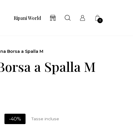
Ripani World
0
ina Borsa a Spalla M
Borsa a Spalla M
-40%
Tasse incluse