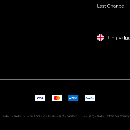
Last Chance
Lingua
In
 Italiana Pelletterie S.r.l. SB - Via Botticelli, 3 - 64018 Tortoreto (TE) - Italia | CF/P.IVA 0076