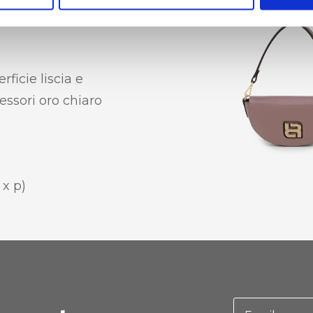
rficie liscia e
essori oro chiaro
 x p)