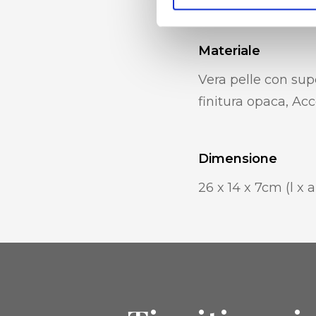
Materiale
Vera pelle con supe
finitura opaca, Acc
Dimensione
26 x 14 x 7cm (l x a