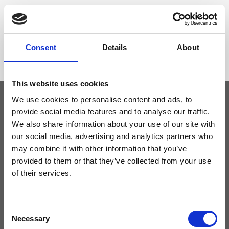
Dimensione
9 x 10,5 x 2 cm (l x a x p)
Consent
Details
About
This website uses cookies
We use cookies to personalise content and ads, to
provide social media features and to analyse our traffic.
Tieniti aggiornato
We also share information about your use of our site with
our social media, advertising and analytics partners who
may combine it with other information that you’ve
Non perdere le novità di Ripani, iscriviti alla newsletter!
provided to them or that they’ve collected from your use
of their services.
Consent
Acconsento a ricevere novità e promo da Ripani. Per maggiori
informazioni consulta la
Privacy Policy
.
Necessary
Selection