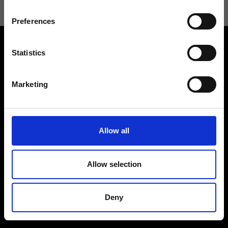
Preferences
Statistics
Marketing
Contattaci
Cerca un negozio
Rispondiamo a tutte le tue
Trova il tuo negozio Ripani
Allow all
richieste
Allow selection
Deny
Seguici
Entra nella Community