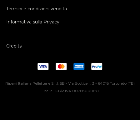
Termini e condizioni vendita
Informativa sulla Privacy
Credits
Ripani Italiana Pelletterie S.r.l. SB - Via Botticelli, 3 - 64018 Tortoreto (TE)
- Italia | CF/P.IVA 00768000671