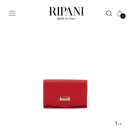
0
1
/
4