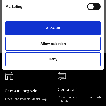
Non perdere le novità di Ripani, iscriviti alla newsletter!
Marketing
Allow all
Acconsento a ricevere novità e promo da Ripani. Per maggiori
informazioni consulta la
Privacy Policy
.
Allow selection
Deny
Contattaci
Cerca un negozio
Rispondiamo a tutte le tue
Trova il tuo negozio Ripani
richieste