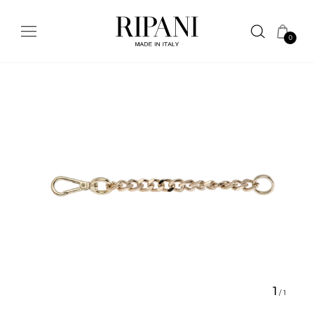
0
1
/
1