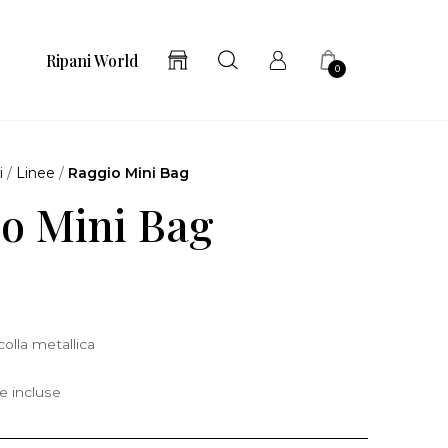
Ripani World
0
i
/
Linee
/
Raggio Mini Bag
o Mini Bag
colla metallica
e incluse