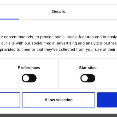
 effetto cervo,
ro
Details
e content and ads, to provide social media features and to analy
 x p)
 our site with our social media, advertising and analytics partn
 provided to them or that they’ve collected from your use of their
Preferences
Statistics
ornato
Allow selection
Acconsento a ri
riviti alla newsletter!
informazioni co