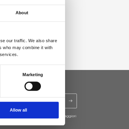
About
se our traffic. We also share
ers who may combine it with
 services.
Marketing
Allow all
cevere novità e promo da Ripani. Per maggiori
nsulta la
Privacy Policy
.