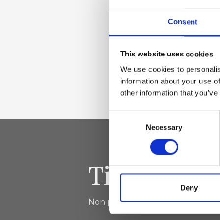
Vera pelle laminata
Accessori oro chia
Consent
This website uses cookies
Dimensione
We use cookies to personalis
15 x 7 x 12 cm (l x a
information about your use of
other information that you’ve
Consent
Necessary
Selection
Tieniti aggi
Deny
Non perdere le novità di Ripani, isc