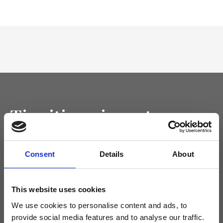
Tieniti aggiornato
Non perdere le novità di Ripani, iscriviti alla newsletter!
Consent
Details
About
This website uses cookies
Acconsento a ricevere novità e promo da Ripani. Per maggiori
informazioni consulta la
Privacy Policy
.
We use cookies to personalise content and ads, to
provide social media features and to analyse our traffic.