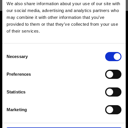
We also share information about your use of our site with
our social media, advertising and analytics partners who
may combine it with other information that you’ve
provided to them or that they’ve collected from your use
of their services.
Consent
Contattaci
Cerca un negozio
Necessary
Selection
Rispondiamo a tutte le tue
Trova il tuo negozio Ripani
richieste
Preferences
Statistics
Seguici
Marketing
Entra nella Community