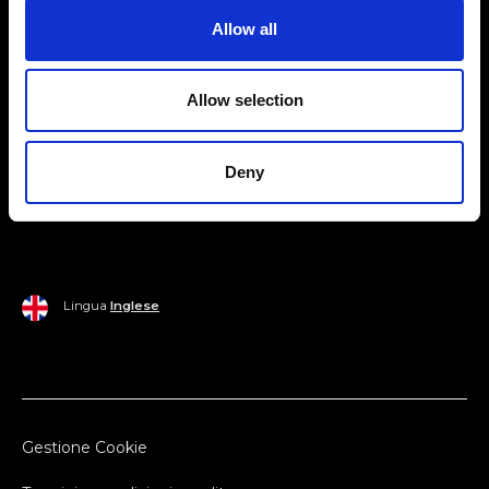
Allow all
Mondo Ripani
Donna
Mondo Ripani
Allow selection
Uomo
Spedizione e Consegna
Casa
Policy di Reso
Deny
Last Chance
Pagamenti
Lingua
Inglese
Gestione Cookie