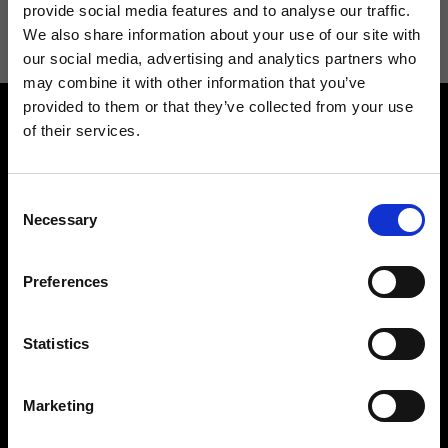
informazioni consulta la
Privacy Policy
.
provide social media features and to analyse our traffic.
We also share information about your use of our site with
our social media, advertising and analytics partners who
may combine it with other information that you’ve
provided to them or that they’ve collected from your use
of their services.
Consent
Necessary
Selection
Contattaci
Cerca un negozio
Rispondiamo a tutte le tue
Trova il tuo negozio Ripani
Preferences
richieste
Statistics
Marketing
Seguici