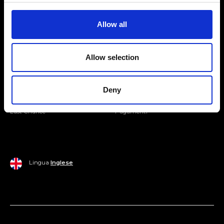
Entra nella Community
Allow all
Mondo Ripani
Allow selection
Donna
Mondo Ripani
Uomo
Spedizione e Consegna
Deny
Casa
Policy di Reso
Last Chance
Pagamenti
Lingua
Inglese