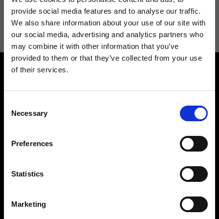
Acconsento a ricevere novità e promo da Ripani. Per maggiori
provide social media features and to analyse our traffic.
informazioni consulta la
Privacy Policy
.
We also share information about your use of our site with
our social media, advertising and analytics partners who
may combine it with other information that you’ve
provided to them or that they’ve collected from your use
of their services.
Consent
Necessary
Selection
Contattaci
Cerca un negozio
Preferences
Rispondiamo a tutte le tue
Trova il tuo negozio Ripani
richieste
Statistics
Marketing