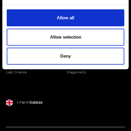
Seguici
Entra nella Community
Allow all
Mondo Ripani
Allow selection
Donna
Mondo Ripani
Uomo
Spedizione e Consegna
Deny
Casa
Policy di Reso
Last Chance
Pagamenti
Lingua
Inglese