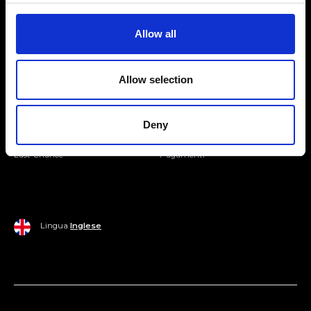
Entra nella Community
Allow all
Mondo Ripani
Allow selection
Donna
Mondo Ripani
Uomo
Spedizione e Consegna
Deny
Casa
Policy di Reso
Last Chance
Pagamenti
Lingua
Inglese