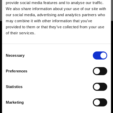
informazioni consulta la
Privacy Policy
.
provide social media features and to analyse our traffic.
We also share information about your use of our site with
our social media, advertising and analytics partners who
may combine it with other information that you’ve
provided to them or that they’ve collected from your use
of their services.
Consent
Necessary
Selection
Contattaci
Cerca un negozio
Rispondiamo a tutte le tue
Trova il tuo negozio Ripani
Preferences
richieste
Statistics
Marketing
Seguici