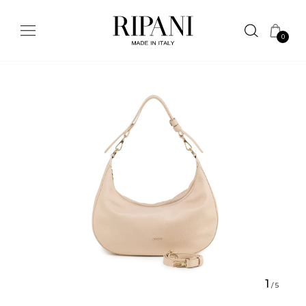
0
1
/
5