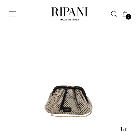
0
1
/
5