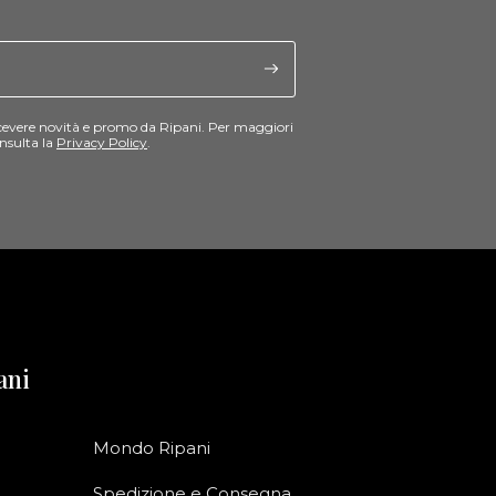
cevere novità e promo da Ripani. Per maggiori
nsulta la
Privacy Policy
.
ani
Mondo Ripani
Spedizione e Consegna