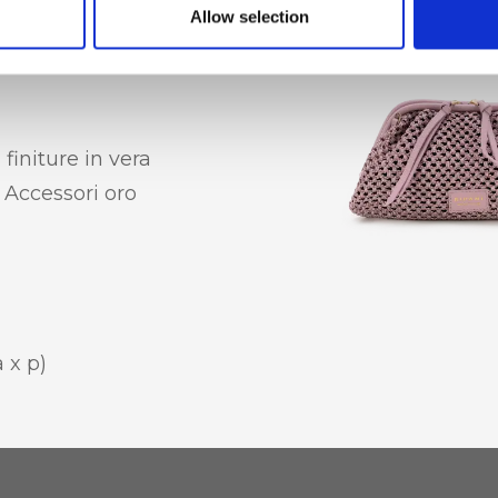
Allow selection
rtacarte
finiture in vera
, Accessori oro
a x p)