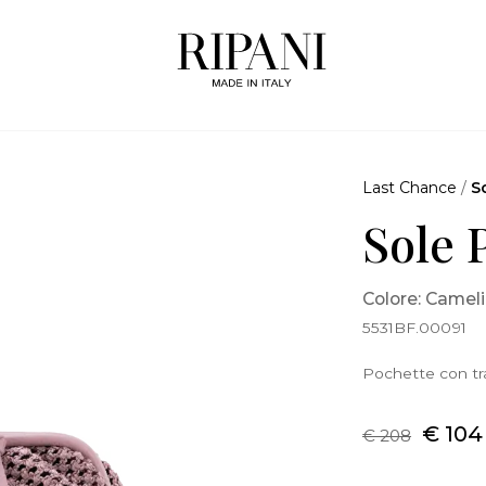
Last Chance
/
S
Sole 
Colore: Camel
5531BF.00091
Pochette con tra
€ 104
€ 208