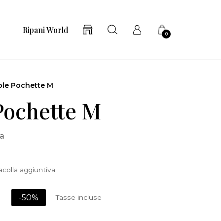
Ripani World
0
ole Pochette M
Pochette M
ia
colla aggiuntiva
-50%
Tasse incluse