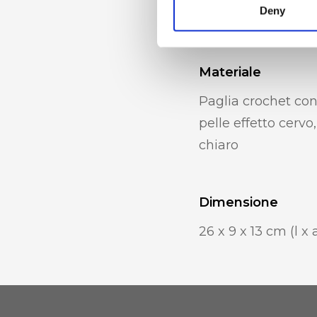
Deny
Tasca con zip e po
Materiale
Paglia crochet con 
pelle effetto cervo
chiaro
Dimensione
26 x 9 x 13 cm (l x 