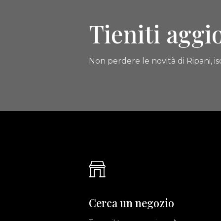
Tieniti aggi
Non perdere le novità di Ripani, isc
Cerca un negozio