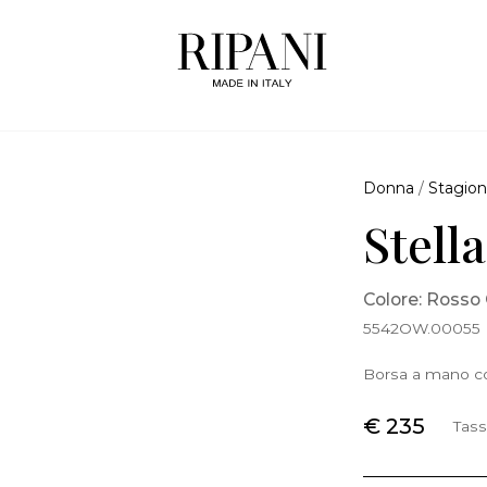
Donna
/
Stagion
Stell
Colore: Rosso
5542OW.00055
Borsa a mano co
€ 235
Tass