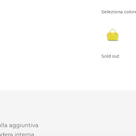
Seleziona color
Sold out
olla aggiuntiva
odera interna