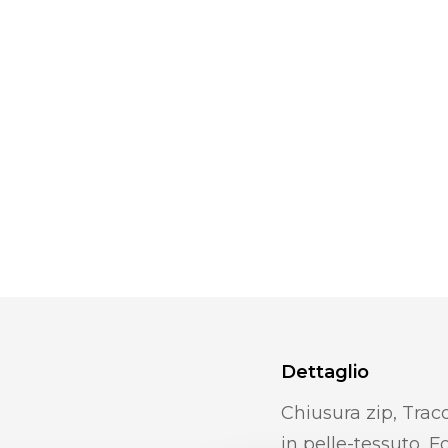
Dettaglio
Chiusura zip, Trac
in pelle-tessuto, F