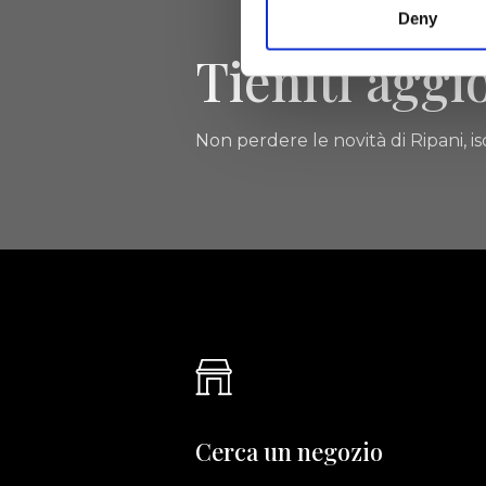
Deny
Tieniti aggi
Non perdere le novità di Ripani, isc
Cerca un negozio