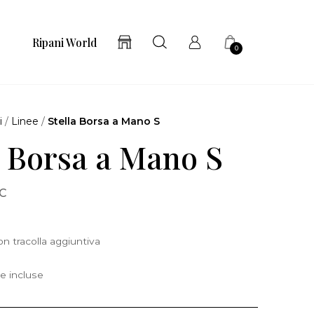
Ripani World
0
i
/
Linee
/
Stella Borsa a Mano S
a Borsa a Mano S
 C
n tracolla aggiuntiva
e incluse