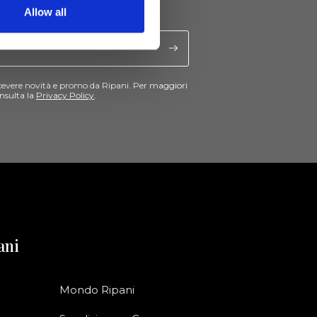
Allow all
cevere novità e promo da Ripani. Per maggiori
nsulta la
Privacy Policy
.
ani
Mondo Ripani