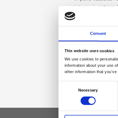
interna in cotone,
portacellulare
Consent
Materiale
Vera pelle effetto 
This website uses cookies
nichel
We use cookies to personalis
information about your use of
other information that you’ve
Dimensione
Consent
26 x 19 x 15 cm (l x 
Necessary
Selection