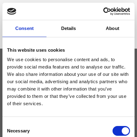
Dimensione
38 x 30 x 11cm (l x a x p)
Consent
Details
About
This website uses cookies
We use cookies to personalise content and ads, to
provide social media features and to analyse our traffic.
Tieniti aggiornato
We also share information about your use of our site with
our social media, advertising and analytics partners who
may combine it with other information that you’ve
Non perdere le novità di Ripani, iscriviti alla newsletter!
provided to them or that they’ve collected from your use
of their services.
Consent
Acconsento a ricevere novità e promo da Ripani. Per maggiori
informazioni consulta la
Privacy Policy
.
Necessary
Selection