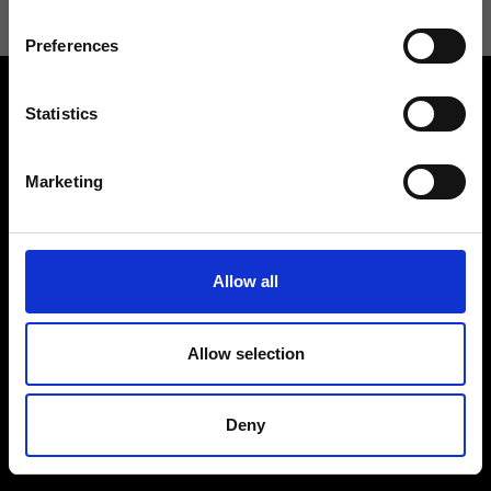
Preferences
Statistics
Marketing
Contattaci
Cerca un negozio
Rispondiamo a tutte le tue
Trova il tuo negozio Ripani
Allow all
richieste
Allow selection
Deny
Seguici
Entra nella Community