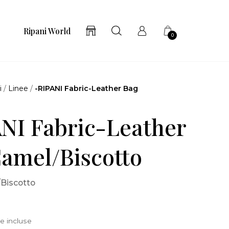
Ripani World
0
i
/
Linee
/
-RIPANI Fabric-Leather Bag
o
NI Fabric-Leather
amel/Biscotto
/Biscotto
e incluse