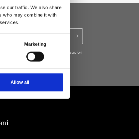
se our traffic. We also share
ers who may combine it with
 services.
Marketing
cevere novità e promo da Ripani. Per maggiori
nsulta la
Privacy Policy
.
Allow all
ani