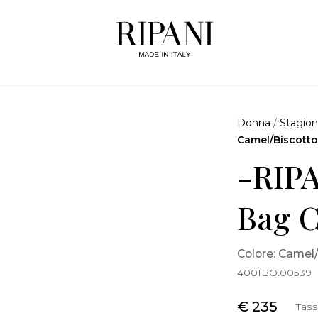
Donna
/
Stagion
Camel/Biscott
-RIPA
Bag C
Colore: Camel
4001BO.00539
€ 235
Tass