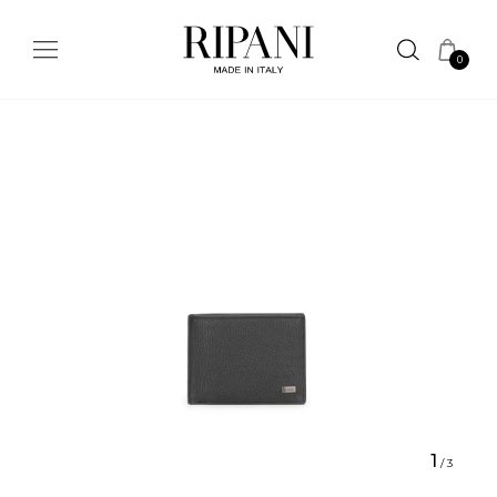
0
1
/
3