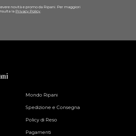
cevere novità e promo da Ripani. Per maggiori
nsulta la
Privacy Policy
.
ani
Mondo Ripani
Spedizione e Consegna
Policy di Reso
Pagamenti