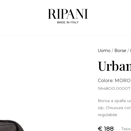
Uomo
/
Borse
/
Urban
Colore: MORO
9648OO.00007
Borsa a spalla u
zip, Chiusura con
regolabile
€ 188
Tass