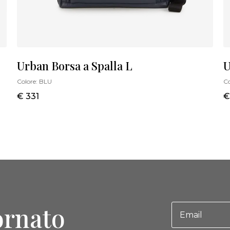
Urban Borsa a Spalla L
U
Colore:
BLU
Co
€ 331
€
ornato