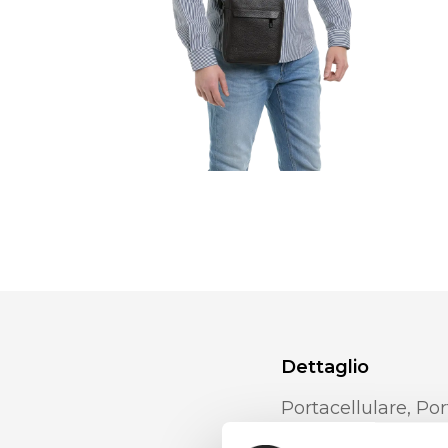
Dettaglio
Portacellulare, Por
Taschino con zip i