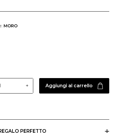
e:
MORO
Aggiungi al carrello
 REGALO PERFETTO