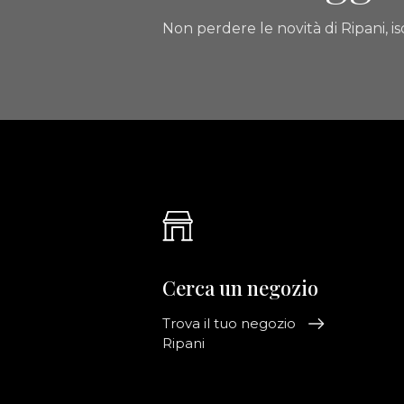
Non perdere le novità di Ripani, isc
Cerca un negozio
Trova il tuo negozio
Ripani