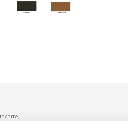
tacarte,
nterno