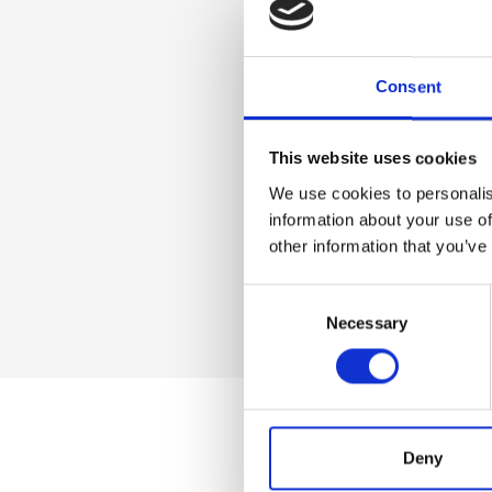
Materiale
Consent
Vera pelle effetto 
canna fucile
This website uses cookies
We use cookies to personalis
information about your use of
Dimensione
other information that you’ve
17 x 23 x 5cm (l x a
Consent
Necessary
Selection
Deny