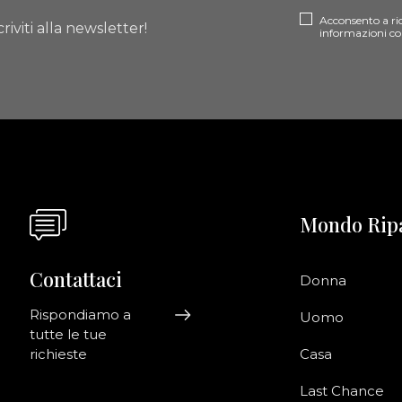
Acconsento a ri
riviti alla newsletter!
informazioni co
Mondo Rip
Contattaci
Donna
Rispondiamo a
Uomo
tutte le tue
richieste
Casa
Last Chance