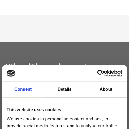
Tieniti aggiornato
Non perdere le novità di Ripani, iscriviti alla newsletter!
Consent
Details
About
This website uses cookies
Acconsento a ricevere novità e promo da Ripani. Per maggiori
informazioni consulta la
Privacy Policy
.
We use cookies to personalise content and ads, to
provide social media features and to analyse our traffic.