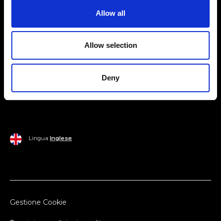
Allow all
Mondo Ripani
Donna
Mondo Ripani
Allow selection
Uomo
Spedizione e Consegna
Casa
Policy di Reso
Deny
Last Chance
Pagamenti
Lingua
Inglese
Gestione Cookie