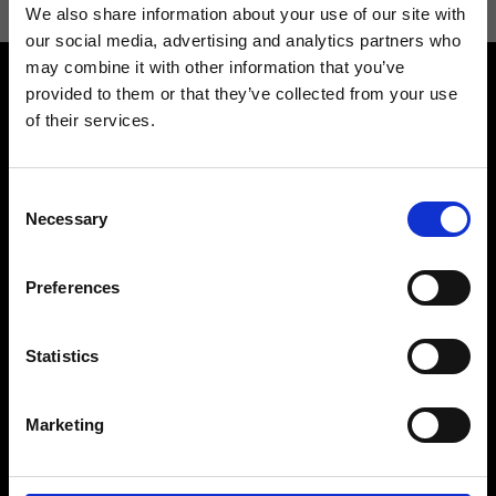
We also share information about your use of our site with
our social media, advertising and analytics partners who
may combine it with other information that you’ve
provided to them or that they’ve collected from your use
of their services.
Consent
Contattaci
Cerca un negozio
Necessary
Selection
Rispondiamo a tutte le tue
Trova il tuo negozio Ripani
richieste
Preferences
Statistics
Seguici
Marketing
Entra nella Community