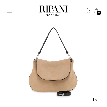
0
1
/
5