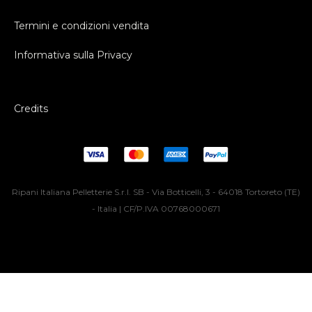
Termini e condizioni vendita
Informativa sulla Privacy
Credits
Ripani Italiana Pelletterie S.r.l. SB - Via Botticelli, 3 - 64018 Tortoreto (TE)
- Italia | CF/P.IVA 00768000671