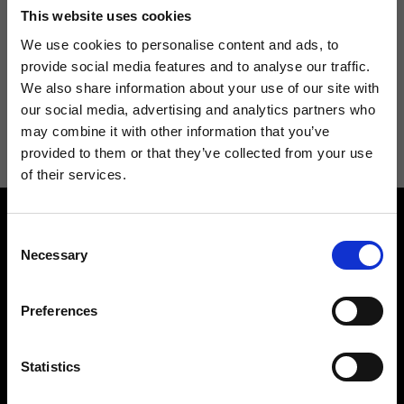
Non perdere le novità di Ripani, iscriviti alla newsletter!
This website uses cookies
We use cookies to personalise content and ads, to
provide social media features and to analyse our traffic.
We also share information about your use of our site with
Acconsento a ricevere novità e promo da Ripani. Per maggiori
our social media, advertising and analytics partners who
informazioni consulta la
Privacy Policy
.
may combine it with other information that you’ve
provided to them or that they’ve collected from your use
of their services.
Consent
Necessary
Selection
Preferences
Contattaci
Cerca un negozio
Rispondiamo a tutte le tue
Trova il tuo negozio Ripani
Statistics
richieste