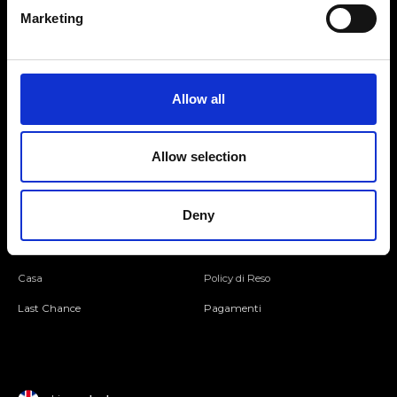
Marketing
Seguici
Allow all
Entra nella Community
Allow selection
Mondo Ripani
Deny
Donna
Mondo Ripani
Uomo
Spedizione e Consegna
Casa
Policy di Reso
Last Chance
Pagamenti