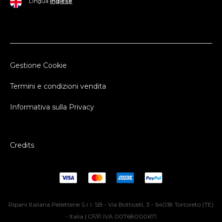
Lingua
Inglese
Gestione Cookie
Termini e condizioni vendita
Informativa sulla Privacy
Credits
Ripani Italiana Pelletterie S.r.l. SB - Via Botticelli, 3 - 64018 Tortoreto (TE)
- Italia | CF/P.IVA 00768000671