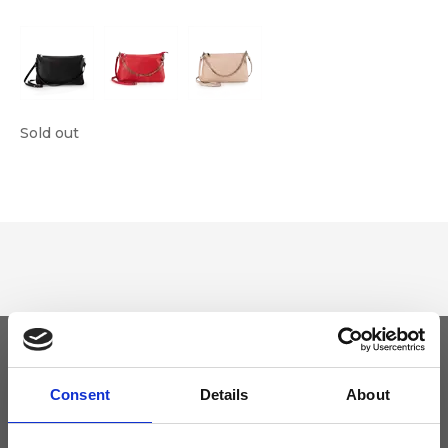
Sold out
Tieniti aggiornato
Consent
Details
About