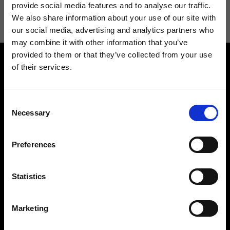
informazioni consulta la
Privacy Policy
.
provide social media features and to analyse our traffic.
We also share information about your use of our site with
our social media, advertising and analytics partners who
may combine it with other information that you’ve
provided to them or that they’ve collected from your use
of their services.
Consent
Necessary
Selection
Contattaci
Cerca un negozio
Rispondiamo a tutte le tue
Trova il tuo negozio Ripani
Preferences
richieste
Statistics
Marketing
Seguici