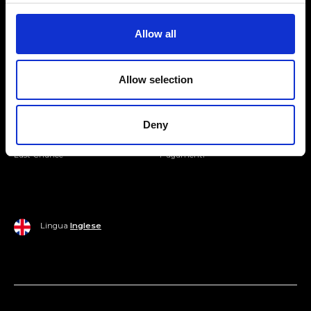
Entra nella Community
Allow all
Mondo Ripani
Allow selection
Donna
Mondo Ripani
Uomo
Spedizione e Consegna
Deny
Casa
Policy di Reso
Last Chance
Pagamenti
Lingua
Inglese